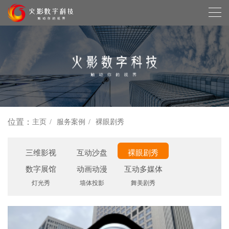
位置：
主页
服务案例
裸眼剧秀
三维影视
互动沙盘
裸眼剧秀
数字展馆
动画动漫
互动多媒体
灯光秀
墙体投影
舞美剧秀