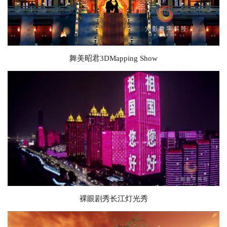
舞美昭君3DMapping Show
裸眼剧秀长江灯光秀