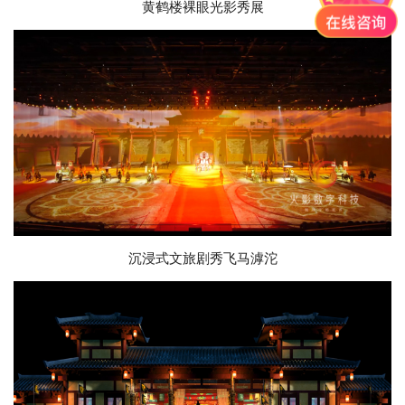
黄鹤楼裸眼光影秀展
沉浸式文旅剧秀飞马滹沱