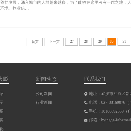
业蓬勃发展，涌入城市的人群越来越多，为了能够在这里占有一席之地，
边环境、物业信…
27
28
29
30
31
首页
上一页
火影
新闻动态
联系我们
绍
公司新闻
地址：武汉市江汉区新
示
行业新闻
电话：027-8816907
绍
手机：1818669255
聘
邮箱：hyingcg@foxmail
化