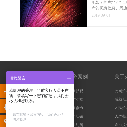
现如今的房地产行
产的优惠信息、周
2019-09-04
服务项目
服务案例
关于
请您留言
感谢您的关注，当前客服人员不在
三维影视
三维影视
公司介
线，请填写一下您的信息，我们会
互动沙盘
互动沙盘
成就展
尽快和您联系。
裸眼剧秀
裸眼剧秀
团队介
数字展馆
数字展馆
人才招
动画动漫
动画动漫
企业文