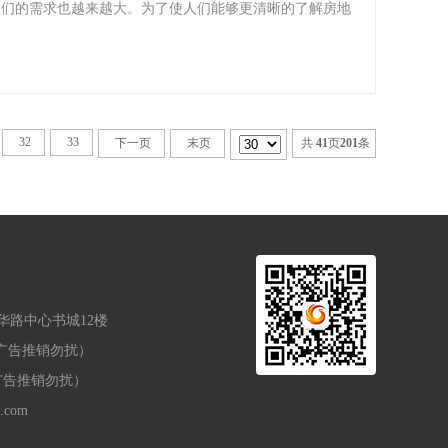
人们的需求也越来越大。为了使人们能够更清晰的了解房地
32
33
下一页
末页
共
41
页
201
条
华路中心书城12楼
6（广告推销勿扰）
9（广告推销勿扰）
.com