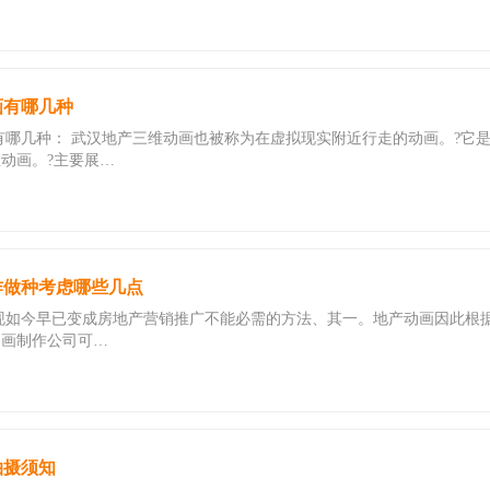
画有哪几种
有哪几种： 武汉地产三维动画也被称为在虚拟现实附近行走的动画。?它
动画。?主要展…
作做种考虑哪些几点
现如今早已变成房地产营销推广不能必需的方法、其一。地产动画因此根
动画制作公司可…
拍摄须知