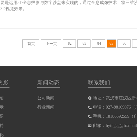
主要是运用3D全息投影与数字沙盘来实现的，通过全息成像技术，将三维
3D视觉效果。…
82
83
84
85
86
首页
上一页
火影
新闻动态
联系我们
绍
公司新闻
地址：武汉市江汉区新
示
行业新闻
电话：027-8816907
绍
手机：1818669255
聘
邮箱：hyingcg@foxmail
化