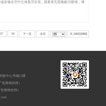
沙盘影像在空中立体悬浮呈现，观看者无需佩戴3D眼镜，裸
87
88
下一页
末页
共
128
页
638
条
华路中心书城12楼
6（广告推销勿扰）
9（广告推销勿扰）
.com