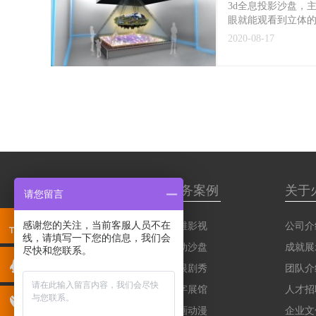
3d全息投影沙盘，
眼就能观看到立体的
2020-08-17
服务项目
服务案例
关于
请您留言
感谢您的关注，当前客服人员不在
三维影视
三维影视
公司介
线，请填写一下您的信息，我们会
互动沙盘
互动沙盘
成就展
尽快和您联系。
裸眼剧秀
裸眼剧秀
团队介
数字展馆
数字展馆
人才招
动画动漫
动画动漫
企业文