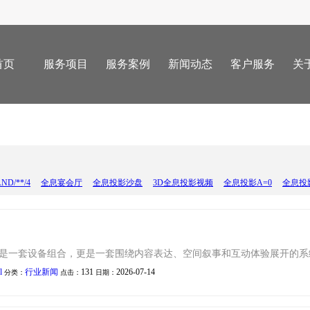
首页
服务项目
服务案例
新闻动态
客户服务
关
D/**/4
全息宴会厅
全息投影沙盘
3D全息投影视频
全息投影A=0
全息投影沙
只是一套设备组合，更是一套围绕内容表达、空间叙事和互动体验展开的
l
行业新闻
131
2026-07-14
分类：
点击：
日期：