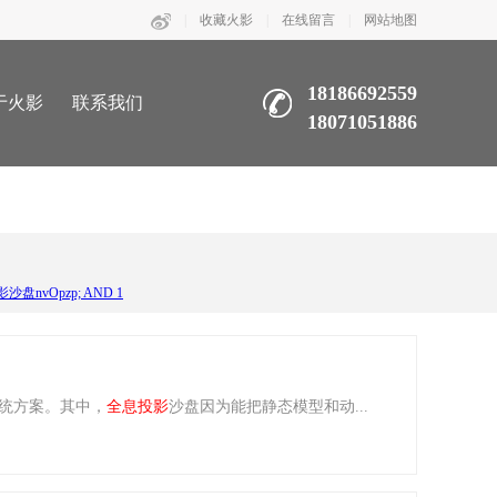
|
收藏火影
|
在线留言
|
网站地图
18186692559
于火影
联系我们
18071051886
盘nvOpzp; AND 1
系统方案。其中，
全息
投影
沙盘因为能把静态模型和动...