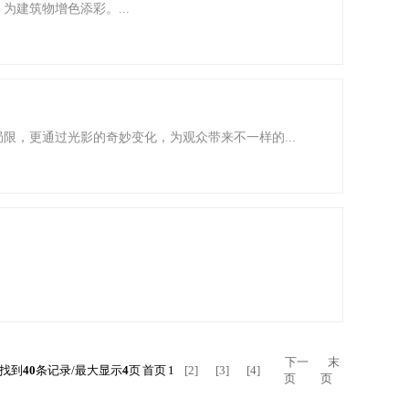
建筑物增色添彩。...
限，更通过光影的奇妙变化，为观众带来不一样的...
下一
末
找到
40
条记录/最大显示
4
页
首页
1
[2]
[3]
[4]
页
页