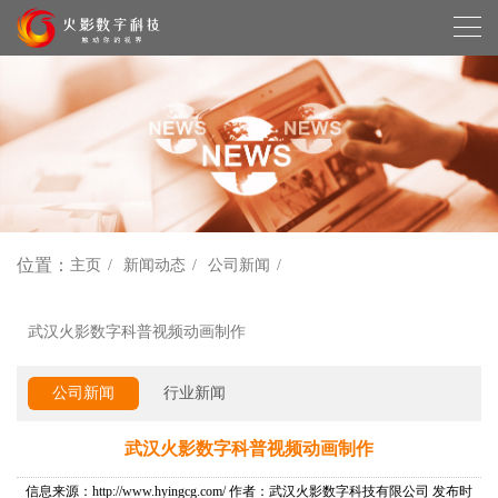
位置：
主页
新闻动态
公司新闻
武汉火影数字科普视频动画制作
公司新闻
行业新闻
武汉火影数字科普视频动画制作
信息来源：http://www.hyingcg.com/ 作者：武汉火影数字科技有限公司 发布时