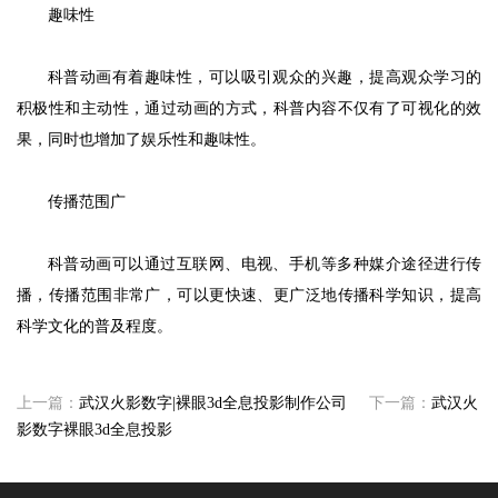
趣味性
科普动画有着趣味性，可以吸引观众的兴趣，提高观众学习的
积极性和主动性，通过动画的方式，科普内容不仅有了可视化的效
果，同时也增加了娱乐性和趣味性。
传播范围广
科普动画可以通过互联网、电视、手机等多种媒介途径进行传
播，传播范围非常广，可以更快速、更广泛地传播科学知识，提高
科学文化的普及程度。
上一篇：
武汉火影数字|裸眼3d全息投影制作公司
下一篇：
武汉火
影数字裸眼3d全息投影