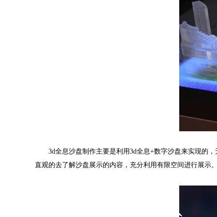
3d全息沙盘制作主要是利用3d全息+数字沙盘来实现的
直观的去了解沙盘展示的内容，充分利用有限空间进行展示