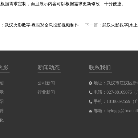
以根据需求定制，而且展示内容可以根据需求更新修改，十分便捷。
篇：
武汉火影数字|裸眼3d全息投影视频制作
下一篇：
武汉火影数字|水
火影
新闻动态
联系我们
绍
公司新闻
地址：武汉市江汉区新
示
行业新闻
电话：027-8816907
绍
手机：1818669255
聘
邮箱：hyingcg@foxmail
化