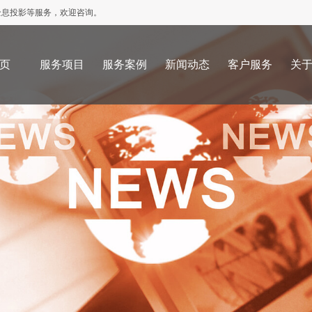
全息投影等服务，欢迎咨询。
页
服务项目
服务案例
新闻动态
客户服务
关