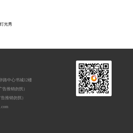
上灯光秀
华路中心书城12楼
6（广告推销勿扰）
9（广告推销勿扰）
.com