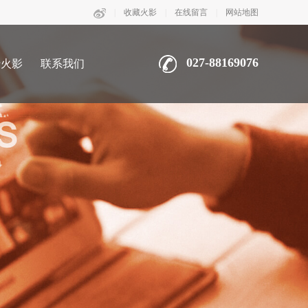
|
收藏火影
|
在线留言
|
网站地图
027-88169076
于火影
联系我们