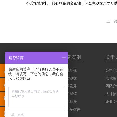
不受场地限制，具有很强的交互性，
3d全息沙盘尺寸可
上一
服务项目
服务案例
关于
请您留言
感谢您的关注，当前客服人员不在
三维影视
三维影视
公司介
线，请填写一下您的信息，我们会
互动沙盘
互动沙盘
成就展
尽快和您联系。
裸眼剧秀
裸眼剧秀
团队介
数字展馆
数字展馆
人才招
动画动漫
动画动漫
企业文
互动科技
互动多媒体