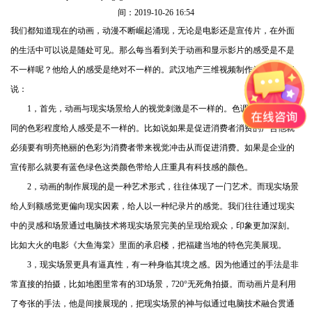
间：2019-10-26 16:54
我们都知道现在的动画，动漫不断崛起涌现，无论是电影还是宣传片，在外面
的生活中可以说是随处可见。那么每当看到关于动画和显示影片的感受是不是
不一样呢？他给人的感受是绝对不一样的。
武汉地产三维视频制作
为您详细解
说：
1，首先，动画与现实场景给人的视觉刺激是不一样的。色调色彩不同，不
同的色彩程度给人感受是不一样的。比如说如果是促进消费者消费的广告他就
必须要有明亮艳丽的色彩为消费者带来视觉冲击从而促进消费。如果是企业的
宣传那么就要有蓝色绿色这类颜色带给人庄重具有科技感的颜色。
2，动画的制作展现的是一种艺术形式，往往体现了一门艺术。而现实场景
给人到额感觉更偏向现实因素，给人以一种纪录片的感觉。我们往往通过现实
中的灵感和场景通过电脑技术将现实场景完美的呈现给观众，印象更加深刻。
比如大火的电影《大鱼海棠》里面的承启楼，把福建当地的特色完美展现。
3，现实场景更具有逼真性，有一种身临其境之感。因为他通过的手法是非
常直接的拍摄，比如地图里常有的3D场景，720°无死角拍摄。而动画片是利用
了夸张的手法，他是间接展现的，把现实场景的神与似通过电脑技术融合贯通